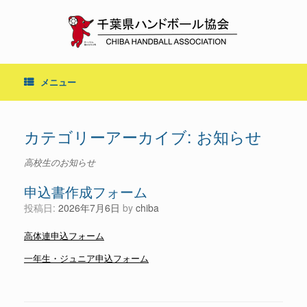
コ
ン
テ
ン
ツ
へ
メニュー
ス
キ
ッ
プ
カテゴリーアーカイブ:
お知らせ
高校生のお知らせ
申込書作成フォーム
投稿日:
2026年7月6日
by
chiba
高体連申込フォーム
一年生・ジュニア申込フォーム