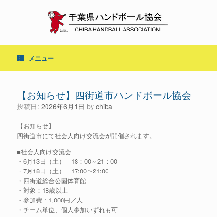
コ
ン
テ
ン
ツ
へ
メニュー
ス
キ
ッ
プ
【お知らせ】四街道市ハンドボール協会
投稿日:
2026年6月1日
by
chiba
【お知らせ】
四街道市にて社会人向け交流会が開催されます。
■社会人向け交流会
・6月13日（土） 18：00～21：00
・7月18日（土） 17:00〜21:00
・四街道総合公園体育館
・対象：18歳以上
・参加費：1,000円／人
・チーム単位、個人参加いずれも可