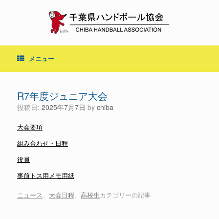
コ
ン
テ
ン
ツ
へ
メニュー
ス
キ
ッ
プ
R7年度ジュニア大会
投稿日:
2025年7月7日
by
chiba
大会要項
組み合わせ・日程
役員
事前トス用メモ用紙
ニュース
、
大会日程
、
高校生
カテゴリーの記事