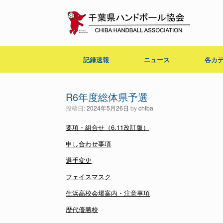
コ
ン
テ
ン
ツ
へ
記録速報
ニュース
各カ
ス
キ
ッ
プ
R6年度総体県予選
投稿日:
2024年5月26日
by
chiba
要項・組合せ（6.11改訂版）
申し合わせ事項
選手変更
フェイスマスク
生浜高校会場案内・注意事項
歴代優勝校