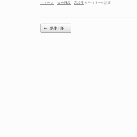
ニュース
、
大会日程
、
高校生
カテゴリーの記事
投稿ナビゲーション
←
県体Ⅱ部 …