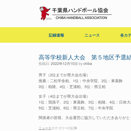
コ
ン
テ
ン
ツ
へ
記録速報
ニュース
各カ
ス
キ
ッ
プ
高等学校新人大会 第５地区予選
投稿日:
2022年12月10日
by
chiba
男子（2位までが県大会出場）
推薦：二松学舎柏、1位：中央学院、2位：東葛飾
3位：柏陵、4位：芝浦柏、5位：県立柏
女子（4位までが県大会出場）
1位：我孫子、2位：東葛飾、3位：柏陵、4位：日体大
5位：芝浦柏、6位：県立柏、7位：中央学院
関係者の皆様、大会運営に協力していただきありがと
ニュース
カテゴリーの記事