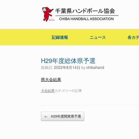
コ
ン
テ
ン
ツ
へ
記録速報
ニュース
各カ
ス
キ
ッ
プ
H29年度総体県予選
投稿日:
2022年8月14日
by
chibahand
県大会結果
大会結果
カテゴリーの記事
投稿ナビゲーション
←
H29年度関東県予選