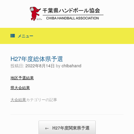
コ
ン
テ
ン
ツ
へ
メニュー
ス
キ
ッ
プ
H27年度総体県予選
投稿日:
2022年8月14日
by
chibahand
地区予選結果
県大会結果
大会結果
カテゴリーの記事
投稿ナビゲーション
←
H27年度関東県予選