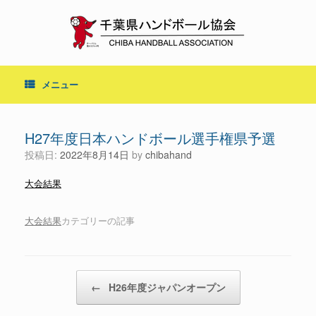
コ
ン
テ
ン
ツ
へ
メニュー
ス
キ
ッ
プ
H27年度日本ハンドボール選手権県予選
投稿日:
2022年8月14日
by
chibahand
大会結果
大会結果
カテゴリーの記事
投稿ナビゲーション
←
H26年度ジャパンオープン