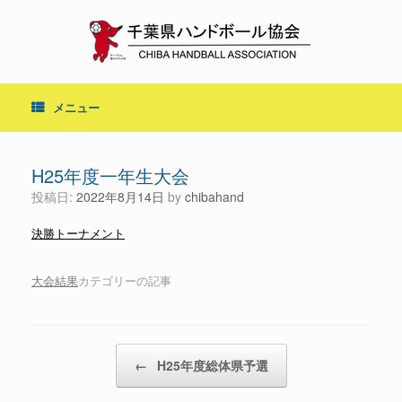
コ
ン
テ
ン
ツ
へ
メニュー
ス
キ
ッ
プ
H25年度一年生大会
投稿日:
2022年8月14日
by
chibahand
決勝トーナメント
大会結果
カテゴリーの記事
投稿ナビゲーション
←
H25年度総体県予選