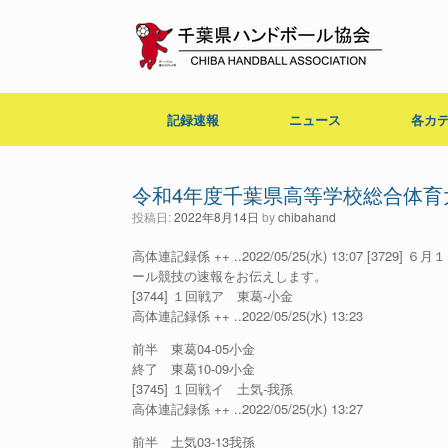
コ
ン
テ
ン
ツ
へ
記録速報
ニュース
各カ
ス
キ
ッ
プ
令和4年度千葉県高等学校総合体育
投稿日:
2022年8月14日
by
chibahand
高体連記録係 ++ ..2022/05/25(水) 13:07
ール競技の速報をお伝えします。
[3744] １回戦ア 東葛-小金
高体連記録係 ++ ..2022/05/25(水) 13:23
前半 東葛04-05小金
終了 東葛10-09小金
[3745] １回戦イ 土気-我孫
高体連記録係 ++ ..2022/05/25(水) 13:27
前半 土気03-13我孫