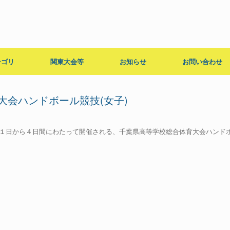
テゴリ
関東大会等
お知らせ
お問い合わせ
大会ハンドボール競技(女子)
 [3729] ６月１１日から４日間にわたって開催される、千葉県高等学校総合体育大会ハンド