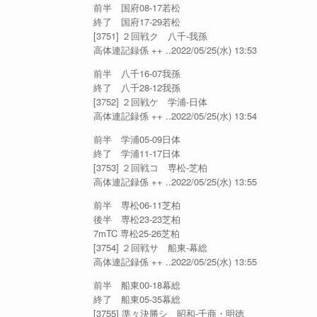
前半 国府08-17若松
終了 国府17-29若松
[3751] ２回戦ク 八千-我孫
高体連記録係 ++ ..2022/05/25(水) 13:53
前半 八千16-07我孫
終了 八千28-12我孫
[3752] ２回戦ケ 学浦-日体
高体連記録係 ++ ..2022/05/25(水) 13:54
前半 学浦05-09日体
終了 学浦11-17日体
[3753] ２回戦コ 専松-芝柏
高体連記録係 ++ ..2022/05/25(水) 13:55
前半 専松06-11芝柏
後半 専松23-23芝柏
7mTC 専松25-26芝柏
[3754] ２回戦サ 船東-幕総
高体連記録係 ++ ..2022/05/25(水) 13:55
前半 船東00-18幕総
終了 船東05-35幕総
[3755] 準々決勝シ 昭和-千商・明徳