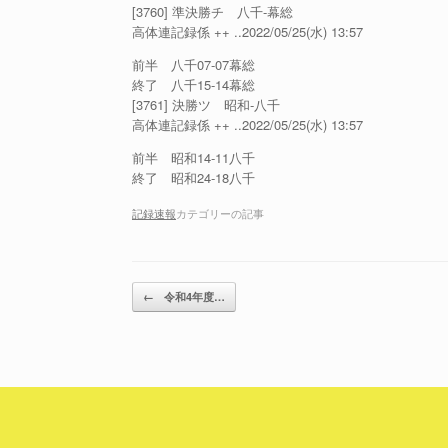
[3760] 準決勝チ 八千-幕総
高体連記録係 ++ ..2022/05/25(水) 13:57
前半 八千07-07幕総
終了 八千15-14幕総
[3761] 決勝ツ 昭和-八千
高体連記録係 ++ ..2022/05/25(水) 13:57
前半 昭和14-11八千
終了 昭和24-18八千
記録速報
カテゴリーの記事
投稿ナビゲーション
←
令和4年度…