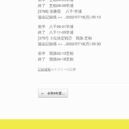
終了 芝柏08-09学浦
[3796] 決勝⑥ 八千-学浦
協会記録係 ++ ..2022/07/18(月) 05:13
前半 八千06-01学浦
終了 八千11-05学浦
[3797] ３位決定戦⑦ 我孫-芝柏
協会記録係 ++ ..2022/07/18(月) 05:30
前半 我孫02-13芝柏
終了 我孫04-18芝柏
記録速報
カテゴリーの記事
投稿ナビゲーション
←
令和4年度…