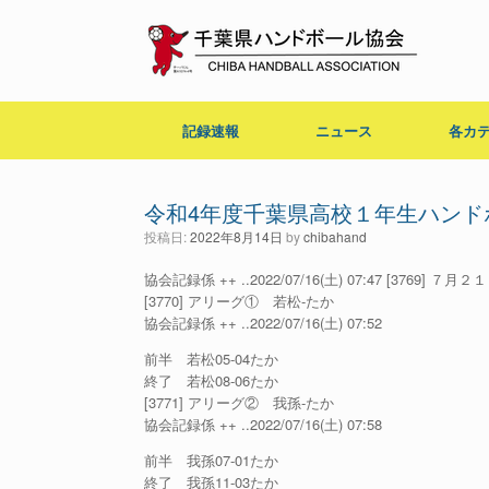
コ
ン
テ
ン
ツ
へ
記録速報
ニュース
各カ
ス
キ
ッ
プ
令和4年度千葉県高校１年生ハンド
投稿日:
2022年8月14日
by
chibahand
協会記録係 ++ ..2022/07/16(土) 07:47 [
[3770] アリーグ① 若松-たか
協会記録係 ++ ..2022/07/16(土) 07:52
前半 若松05-04たか
終了 若松08-06たか
[3771] アリーグ② 我孫-たか
協会記録係 ++ ..2022/07/16(土) 07:58
前半 我孫07-01たか
終了 我孫11-03たか